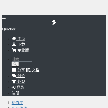
Quicker
主页
下载
专业版
分享
文档
讨论
外观
登录
注册
动作库