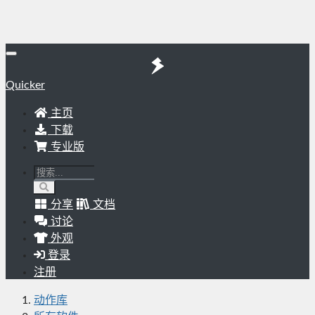
Quicker
主页
下载
专业版
分享
文档
讨论
外观
登录
注册
动作库