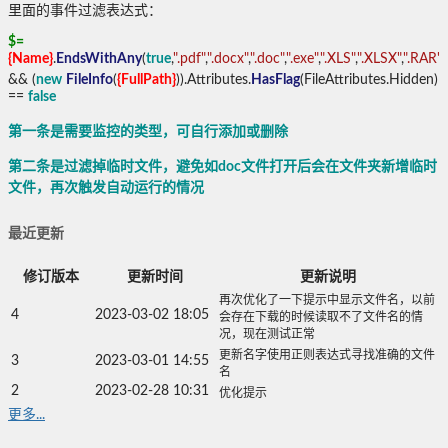
里面的事件过滤表达式：
$=
{Name}
.
EndsWithAny
(
true
,
".pdf"
,
".docx"
,
".doc"
,
".exe"
,
".XLS"
,
".XLSX"
,
".RAR"
,
&& (
new
FileInfo
(
{FullPath}
)).Attributes.
HasFlag
(FileAttributes.Hidden)
==
false
第一条是需要监控的类型，可自行添加或删除
第二条是过滤掉临时文件，避免如doc文件打开后会在文件夹新增临时
文件，再次触发自动运行的情况
最近更新
修订版本
更新时间
更新说明
再次优化了一下提示中显示文件名，以前
4
2023-03-02 18:05
会存在下载的时候读取不了文件名的情
况，现在测试正常
更新名字使用正则表达式寻找准确的文件
3
2023-03-01 14:55
名
2
2023-02-28 10:31
优化提示
更多...