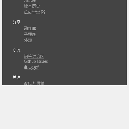
知识库
版本历史
瓜皮学堂
分享
动作库
子程序
外观
交流
问答讨论区
Github Issues
QQ群
关注
CL的微博
微信订阅号
条款