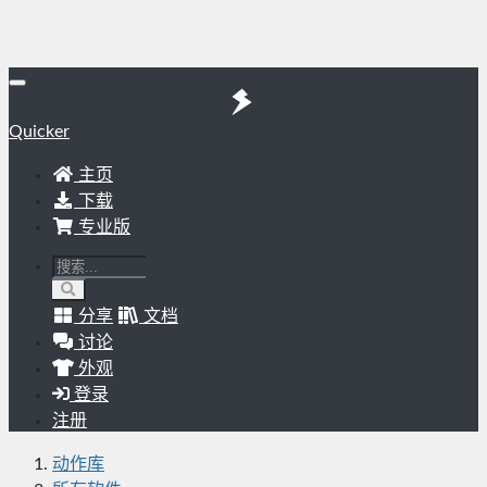
Quicker
主页
下载
专业版
分享
文档
讨论
外观
登录
注册
动作库