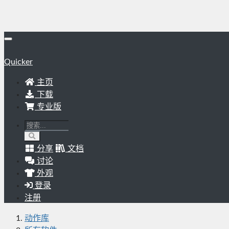
Quicker
主页
下载
专业版
分享
文档
讨论
外观
登录
注册
动作库