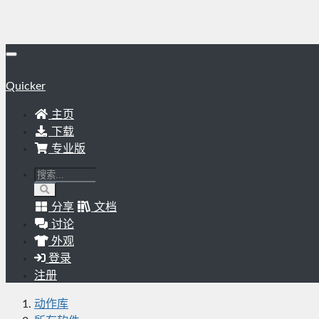
Quicker
主页
下载
专业版
分享
文档
讨论
外观
登录
注册
动作库