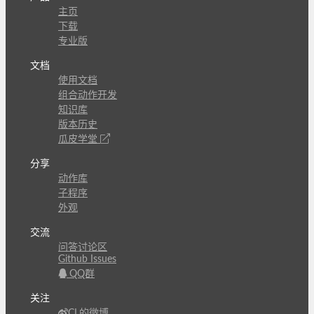
主页
下载
专业版
文档
使用文档
组合动作开发
知识库
版本历史
瓜皮学堂
分享
动作库
子程序
外观
交流
问答讨论区
Github Issues
QQ群
关注
CL的微博