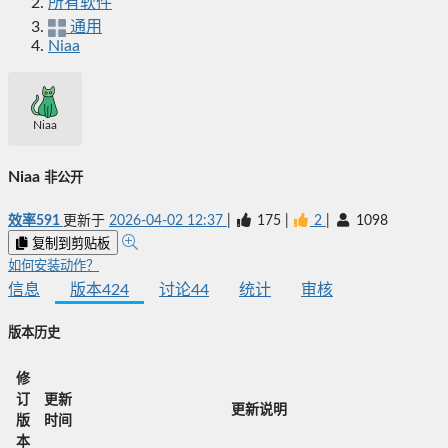
所有软件
通用
Niaa
Niaa
Niaa
非公开
效率591
更新于
2026-04-02 12:37
|
175
|
2
|
1098
复制到剪贴板
如何安装动作？
信息
版本
424
讨论
44
统计
审核
版本历史
修
订
更新
更新说明
版
时间
本