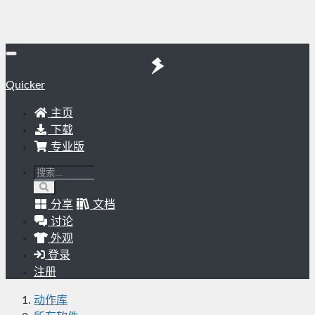
Quicker
主页
下载
专业版
分享
文档
讨论
外观
登录
注册
动作库