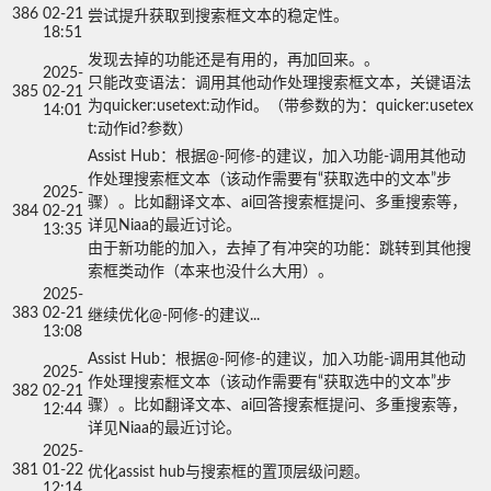
386
02-21
尝试提升获取到搜索框文本的稳定性。
18:51
发现去掉的功能还是有用的，再加回来。。

2025-
只能改变语法：调用其他动作处理搜索框文本，关键语法
385
02-21
为quicker:usetext:动作id。（带参数的为：quicker:usetex
14:01
t:动作id?参数）
Assist Hub：根据@-阿修-的建议，加入功能-调用其他动
作处理搜索框文本（该动作需要有“获取选中的文本”步
2025-
骤）。比如翻译文本、ai回答搜索框提问、多重搜索等，
384
02-21
详见Niaa的最近讨论。

13:35
由于新功能的加入，去掉了有冲突的功能：跳转到其他搜
索框类动作（本来也没什么大用）。
2025-
383
02-21
继续优化@-阿修-的建议...
13:08
Assist Hub：根据@-阿修-的建议，加入功能-调用其他动
2025-
作处理搜索框文本（该动作需要有“获取选中的文本”步
382
02-21
骤）。比如翻译文本、ai回答搜索框提问、多重搜索等，
12:44
详见Niaa的最近讨论。
2025-
381
01-22
优化assist hub与搜索框的置顶层级问题。
12:14