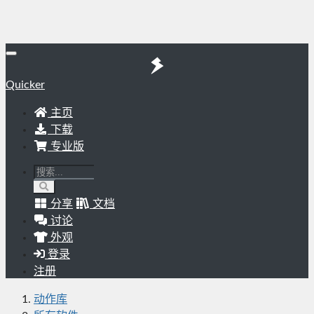
Quicker
主页
下载
专业版
分享
文档
讨论
外观
登录
注册
动作库