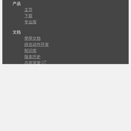
产品
主页
下载
专业版
文档
使用文档
组合动作开发
知识库
版本历史
瓜皮学堂
分享
动作库
子程序
外观
交流
问答讨论区
Github Issues
QQ群
关注