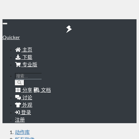
Quicker
主页
下载
专业版
分享
文档
讨论
外观
登录
注册
动作库