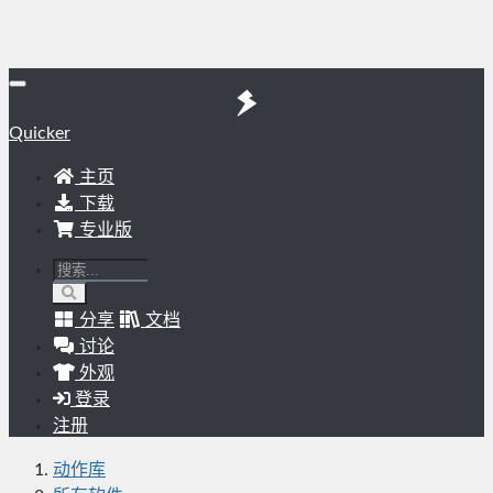
Quicker
主页
下载
专业版
分享
文档
讨论
外观
登录
注册
动作库