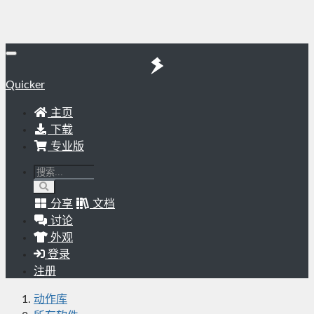
Quicker
主页
下载
专业版
分享
文档
讨论
外观
登录
注册
动作库