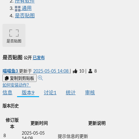
所有软件
通用
是否贴图
是否贴图
是否贴图
公开
已发布
喵喵鱼3
更新于
2025-05-05 14:08
|
10
|
8
复制到剪贴板
如何安装动作？
信息
版本
9
讨论
1
统计
审核
版本历史
修订版
更新时间
更新说明
本
2025-05-05
8
提示信息的更新
14:08