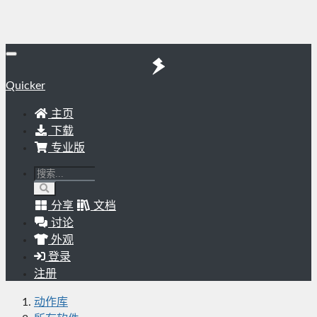
Quicker
主页
下载
专业版
分享
文档
讨论
外观
登录
注册
动作库