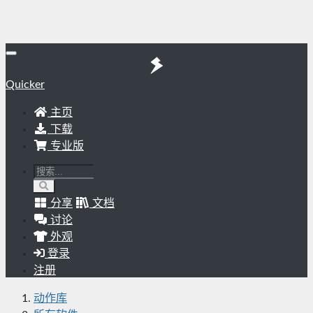
Quicker
主页
下载
专业版
分享
文档
讨论
外观
登录
注册
动作库