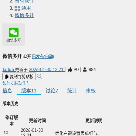
所有软件
通用
微信多开
微信多开
微信多开
公开
已发布(自动)
Taitun
更新于
2026-01-30 12:21
|
90
|
884
复制到剪贴板
如何安装动作？
信息
版本
11
讨论
7
统计
审核
版本历史
修订版
更新时间
更新说明
本
2026-01-30
10
优化右键设置表单细节。
12:21