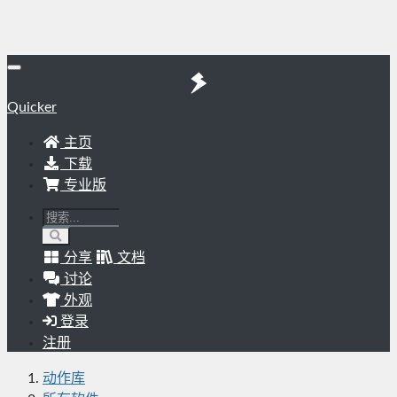
Quicker
主页
下载
专业版
分享
文档
讨论
外观
登录
注册
动作库