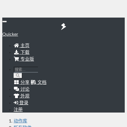
Quicker
主页
下载
专业版
分享
文档
讨论
外观
登录
注册
动作库