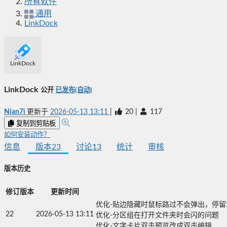
所有软件
通用
LinkDock
LinkDock
LinkDock
公开
已发布(自动)
Nian7i
更新于
2026-05-13 13:11
|
20
|
117
复制到剪贴板
如何安装动作？
信息
版本
23
讨论
13
统计
审核
版本历史
修订版本
更新时间
优化-贴边隐藏时鼠标路过不会弹出，停留才
22
2026-05-13 13:11
优化-分区组在打开文件夹时会闪的问题

优化-文字卡片双击预览改成双击编辑