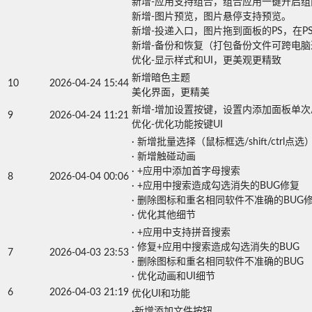
新增-应用支持组合，组合应用一键开启组内
新增-图片预览，图片悬停支持预览。

新增-投递入口，图片拖到面板的PS，在PS
新增-备份和恢复（打包备份文件可跨电脑迁
新增暗色主题

10
2026-04-24 15:44
美化界面，更精美
新增-增加设置按键，设置内添加面板单次/持
9
2026-04-24 11:21
· 新增批量选择（鼠标框选/shift/ctrl点选）
· 新增触碰动画

· +应用中添加首字母搜索

8
2026-04-04 00:06
· +应用中搜索造成勾选消失的BUG修复

· 删除图标和重名相同软件不准确的BUG修复
· 优化其他细节
· +应用中支持拼音搜索

· 修复+应用中搜索造成勾选消失的BUG

7
2026-04-03 23:53
· 删除图标和重名相同软件不准确的BUG

· 优化动画和UI细节
6
2026-04-03 21:19
优化UI和功能
·新增添加文件按钮
