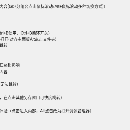
tab/分组名点击鼠标滚动/Alt+鼠标滚动多种切换方式]）

B使用，Ctrl+B循环开关）

开(对齐主面板Alt点击文件夹)

转

在互相影响
容

暂无法跳转）
，在点击其他另存窗口可快度跳转）

验（点击进入内部，Alt点击改为打开资源管理器）
