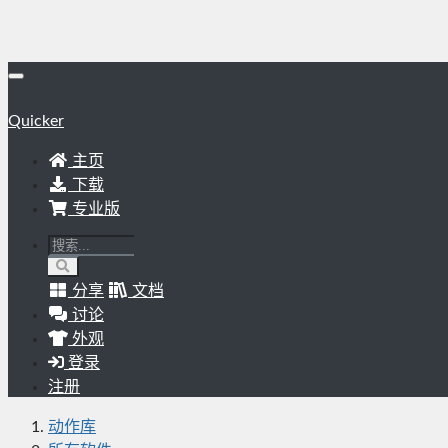
Quicker
主页
下载
专业版
分享
文档
讨论
外观
登录
注册
动作库