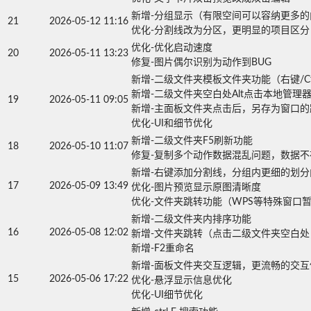
新增-分组显示（有限空间可以容纳更多的内容[
21
2026-05-12 11:16
优化-分割线改为分区，更明显的项目区分
优化-优化启动速度

20
2026-05-11 13:23
修复-图片偶尔识别为动作到BUG
新增-二级文件夹模板文件夹功能（右键/Ctrl+
新增-二级文件夹空白处Alt点击本地管理器打
19
2026-05-11 09:05
新增-主面板文件夹点击后，另存为窗口的跳
优化-UI和细节优化
新增-二级文件夹F5刷新功能

18
2026-05-10 11:07
修复-复制多个动作数据混乱问题，数据不
新增-右键添加分割线，分组内更细的划分内
17
2026-05-09 13:49
优化-图片预览显示原图清晰度

优化-文件夹跳转功能（WPS等特殊窗口
新增-二级文件夹内排序功能

16
2026-05-08 12:02
新增-文件夹跳转（点击二级文件夹空白处
新增-F2重命名
新增-面板文件夹交互逻辑，更流畅的交互体
15
2026-05-06 17:22
优化-悬浮显示信息优化

优化-UI细节优化