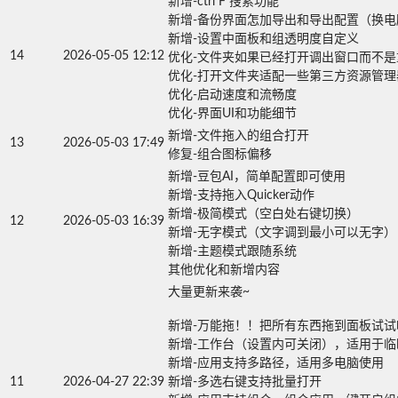
新增-ctrl F 搜索功能

新增-备份界面怎加导出和导出配置（换电脑
新增-设置中面板和组透明度自定义

14
2026-05-05 12:12
优化-文件夹如果已经打开调出窗口而不是重
优化-打开文件夹适配一些第三方资源管理器
优化-启动速度和流畅度

优化-界面UI和功能细节
新增-文件拖入的组合打开

13
2026-05-03 17:49
修复-组合图标偏移
新增-豆包AI，简单配置即可使用

新增-支持拖入Quicker动作

新增-极简模式（空白处右键切换）

12
2026-05-03 16:39
新增-无字模式（文字调到最小可以无字）

新增-主题模式跟随系统

其他优化和新增内容
大量更新来袭~

新增-万能拖！！把所有东西拖到面板试试
新增-工作台（设置内可关闭），适用于临
新增-应用支持多路径，适用多电脑使用

11
2026-04-27 22:39
新增-多选右键支持批量打开
