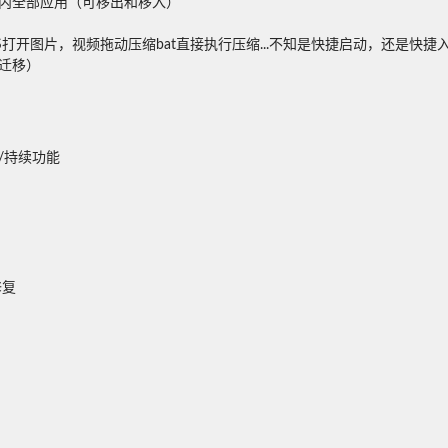
全部应用（可移出和移入）

打开图片，视频拖动压缩bat直接执行压缩...不知是快捷启动，还是快捷入口
移）

续功能




