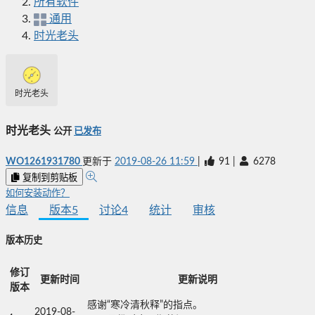
所有软件
通用
时光老头
时光老头
时光老头
公开
已发布
WO1261931780
更新于
2019-08-26 11:59
|
91
|
6278
复制到剪贴板
如何安装动作？
信息
版本
5
讨论
4
统计
审核
版本历史
修订
更新时间
更新说明
版本
感谢“寒冷清秋释”的指点。

2019-08-