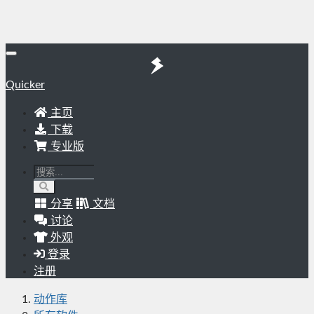
Quicker
主页
下载
专业版
分享
文档
讨论
外观
登录
注册
动作库