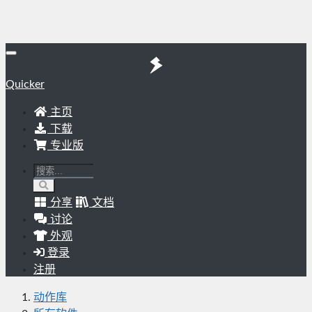
Quicker
主页
下载
专业版
分享
文档
讨论
外观
登录
注册
动作库