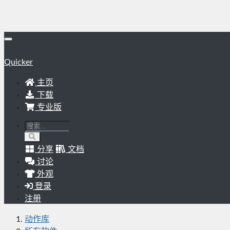
Quicker
主页
下载
专业版
分享
文档
讨论
外观
登录
注册
动作库