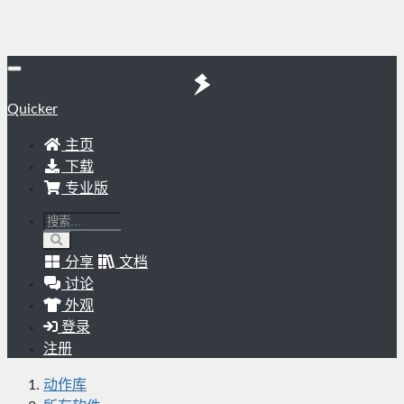
Quicker
主页
下载
专业版
分享
文档
讨论
外观
登录
注册
动作库