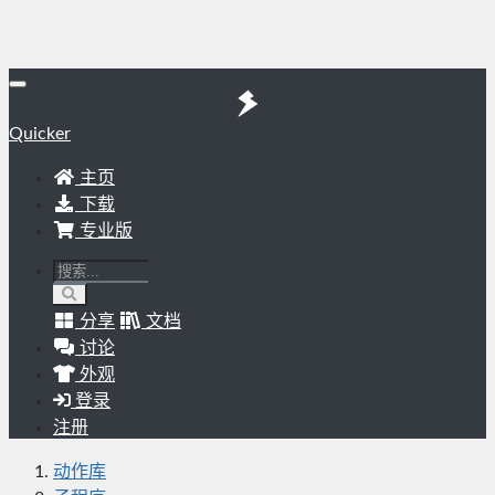
Quicker
主页
下载
专业版
分享
文档
讨论
外观
登录
注册
动作库