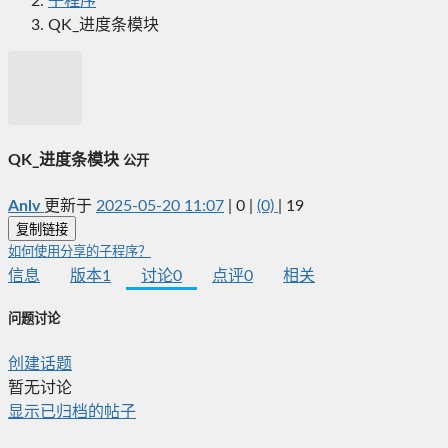
子程序
QK_进度条模块
QK_进度条模块
公开
Anlv
更新于
2025-05-20 11:07
|
0
|
(0)
|
19
复制链接
如何使用分享的子程序？
信息
版本
1
讨论
0
点评
0
相关
问题讨论
创建话题
暂无讨论
显示已归档的帖子