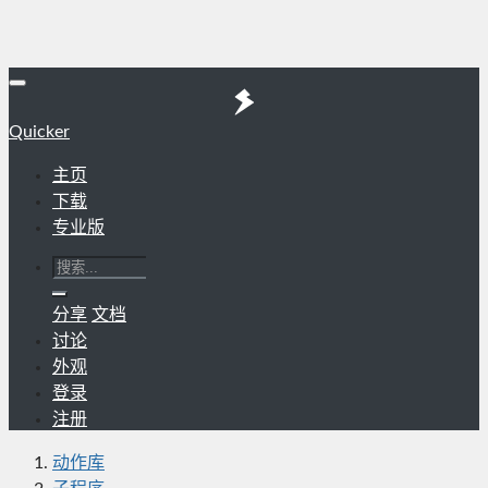
Quicker
主页
下载
专业版
分享
文档
讨论
外观
登录
注册
动作库