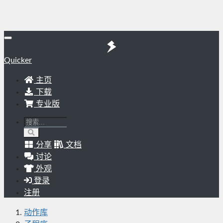
Quicker
主页
下载
专业版
分享
文档
讨论
外观
登录
注册
动作库