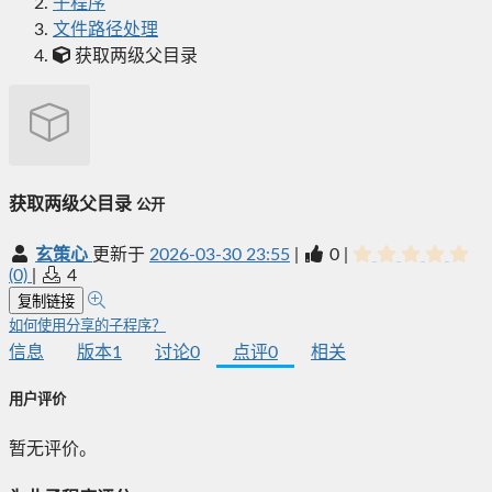
子程序
文件路径处理
获取两级父目录
获取两级父目录
公开
玄策心
更新于
2026-03-30 23:55
|
0
|
(0)
|
4
复制链接
如何使用分享的子程序？
信息
版本
1
讨论
0
点评
0
相关
用户评价
暂无评价。