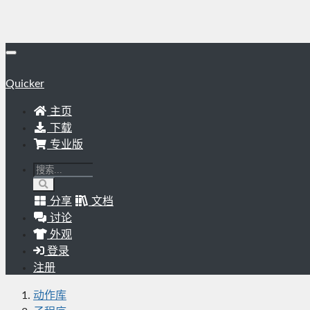
Quicker
主页
下载
专业版
分享
文档
讨论
外观
登录
注册
动作库