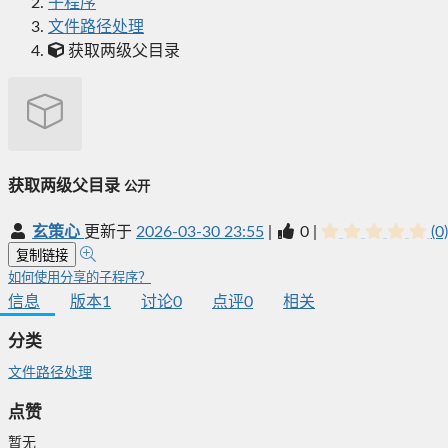
子程序
文件路径处理
获取两级父目录
获取两级父目录
公开
玄策心
更新于
2026-03-30 23:55
|
0
|
(0)
复制链接
如何使用分享的子程序？
信息
版本
1
讨论
0
点评
0
相关
分类
文件路径处理
点赞
暂无