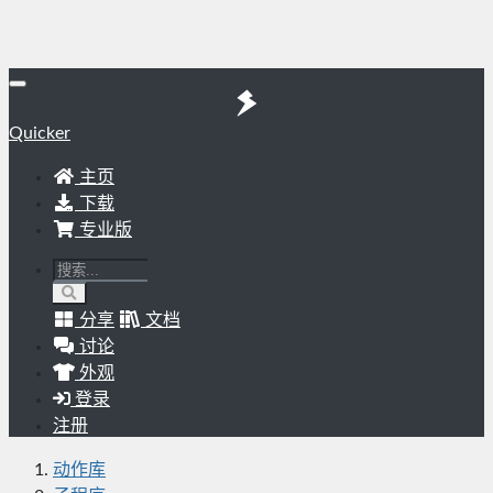
Quicker
主页
下载
专业版
分享
文档
讨论
外观
登录
注册
动作库