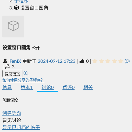
子程序
设置窗口圆角
设置窗口圆角
公开
FaniX
更新于
2024-09-12 17:23
|
0
|
(0)
|
3
复制链接
如何使用分享的子程序？
信息
版本
1
讨论
0
点评
0
相关
问题讨论
创建话题
暂无讨论
显示已归档的帖子