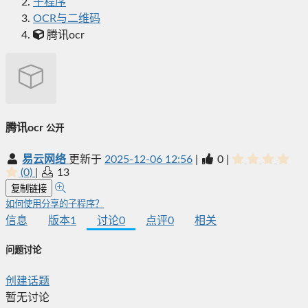
子程序
OCR与二维码
腾讯ocr
腾讯ocr
公开
易云网络
更新于
2025-12-06 12:56
|
0
|
(0)
|
13
复制链接
如何使用分享的子程序？
信息
版本
1
讨论
0
点评
0
相关
问题讨论
创建话题
暂无讨论