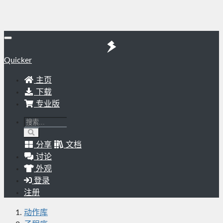
Quicker
主页
下载
专业版
分享
文档
讨论
外观
登录
注册
动作库