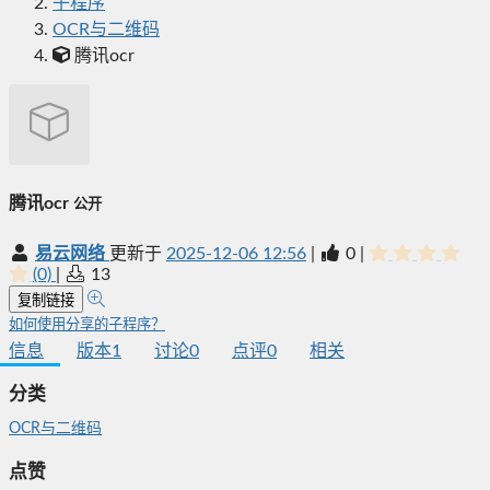
子程序
OCR与二维码
腾讯ocr
腾讯ocr
公开
易云网络
更新于
2025-12-06 12:56
|
0
|
(0)
|
13
复制链接
如何使用分享的子程序？
信息
版本
1
讨论
0
点评
0
相关
分类
OCR与二维码
点赞