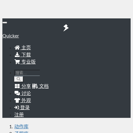
Quicker
主页
下载
专业版
分享
文档
讨论
外观
登录
注册
动作库