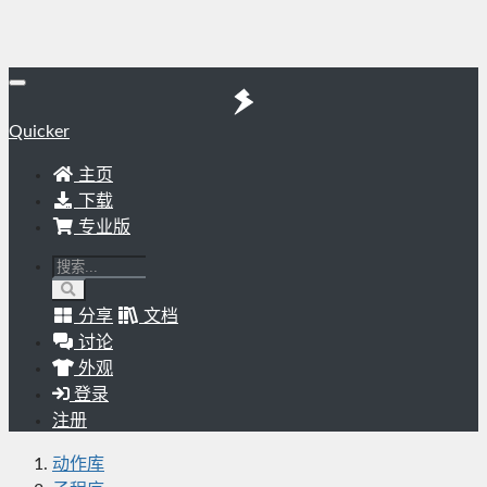
Quicker
主页
下载
专业版
分享
文档
讨论
外观
登录
注册
动作库