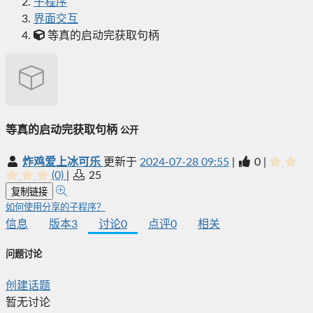
子程序
界面交互
等真的启动完获取句柄
等真的启动完获取句柄
公开
炸鸡爱上冰可乐
更新于
2024-07-28 09:55
|
0
|
(0)
|
25
复制链接
如何使用分享的子程序？
信息
版本
3
讨论
0
点评
0
相关
问题讨论
创建话题
暂无讨论