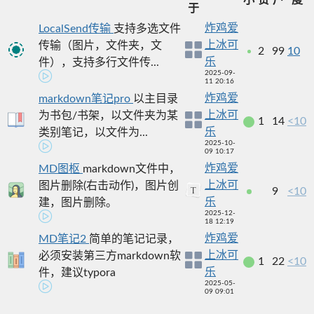
于
炸鸡爱
LocalSend传输
支持多选文件
上冰可
传输（图片，文件夹，文
2
99
10
乐
件），支持多行文件传...
2025-09-
11 20:16
炸鸡爱
markdown笔记pro
以主目录
上冰可
为书包/书架，以文件夹为某
1
14
<10
乐
类别笔记，以文件为...
2025-10-
09 10:17
炸鸡爱
MD图枢
markdown文件中，
上冰可
图片删除(右击动作)，图片创
9
<10
乐
建，图片删除。
2025-12-
18 12:19
炸鸡爱
MD笔记2
简单的笔记记录，
上冰可
必须安装第三方markdown软
1
22
<10
乐
件，建议typora
2025-05-
09 09:01