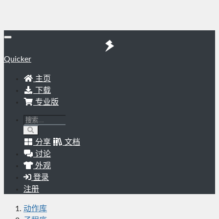
Quicker
主页
下载
专业版
分享
文档
讨论
外观
登录
注册
动作库