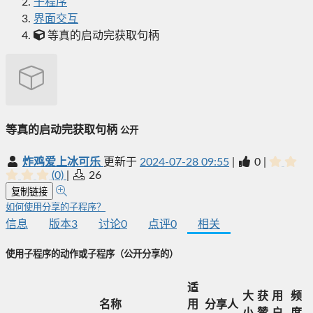
子程序
界面交互
等真的启动完获取句柄
等真的启动完获取句柄
公开
炸鸡爱上冰可乐
更新于
2024-07-28 09:55
|
0
|
(0)
|
26
复制链接
如何使用分享的子程序？
信息
版本
3
讨论
0
点评
0
相关
使用子程序的动作或子程序
（公开分享的）
适
大
获
用
频
名称
用
分享人
小
赞
户
度