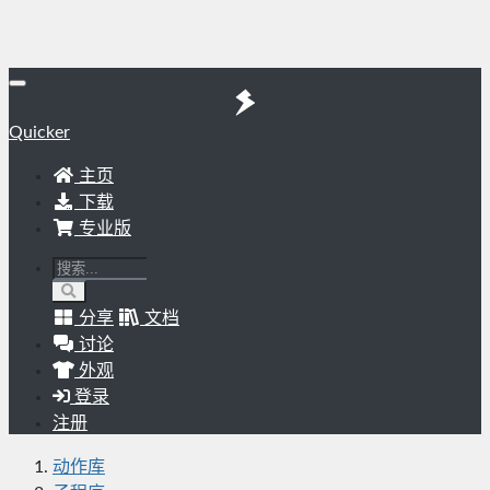
Quicker
主页
下载
专业版
分享
文档
讨论
外观
登录
注册
动作库