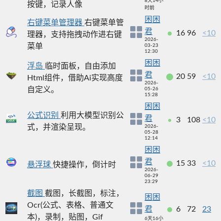
8天14小
按键，记录人像
时前
困困
右键菜单管理器
右键菜单管
君
16
96
<10
理器，支持拖拽动作进右键
2026-
菜单
03-23
12:30
困困
浮岛
临时面板，自由添加
君
20
59
<10
Html组件，借助Ai实现高度
2026-
自定义。
05-26
15:28
困困
公式识别
利用大模型识别公
君
3
108
<10
式，并渲染呈现。
2026-
05-28
12:14
困困
君
15
33
<10
悬浮球
快捷操作，倒计时
2026-
06-29
23:29
截图
截图，长截图，标注，
困困
Ocr(公式、表格、普通文
君
6
72
23
本)，录制，贴图，Gif
6天16小