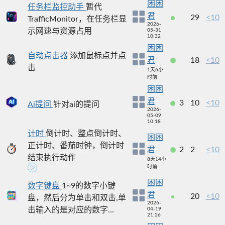
困困
任务栏监控助手
暂代
君
29
<10
TrafficMonitor，在任务栏显
2026-
示网速与资源占用
05-31
10:32
困困
自动点击器
添加鼠标点并点
君
18
<10
击
1天6小
时前
困困
君
3
10
<10
Ai提问
针对ai的提问
2026-
05-09
10:18
计时
倒计时、整点倒计时、
困困
正计时、番茄时钟，倒计时
君
2
2
<10
结束执行动作
8天14小
时前
困困
数字键盘
1~9的数字小键
君
20
<10
盘，然后分为单击和双击,单
2026-
击输入的是对应的数字...
04-19
21:26