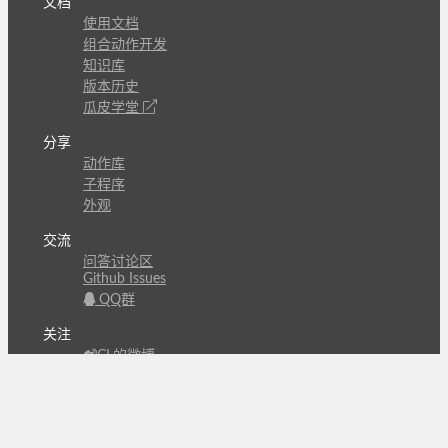
文档
使用文档
组合动作开发
知识库
版本历史
瓜皮学堂
分享
动作库
子程序
外观
交流
问答讨论区
Github Issues
QQ群
关注
CL的微博
微信订阅号