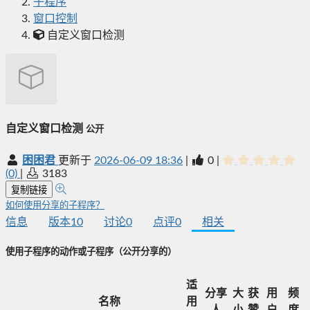
子程序
窗口控制
自定义窗口检测
自定义窗口检测
公开
困困君
更新于
2026-06-09 18:36
|
0
|
(0)
|
3183
复制链接
如何使用分享的子程序？
信息
版本
10
讨论
0
点评
0
相关
使用子程序的动作或子程序
（公开分享的）
适
分享
大
获
用
频
名称
用
人
小
赞
户
度