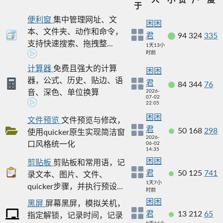
于
便利窗
集中管理网址、文
困困
本、文件夹、动作和命令，
君
94
324
335
支持快速搜索、拖拽整...
1天13小
时前
计算器
免费且强大的计算
困困
器，公式、历史、贴边、语
君
84
344
76
音、深色、单位换算
2026-
07-02
22:05
困困
文件预览
文件预览与修改，
君
50
168
298
使用quicker原生实现简洁窗
2026-
口风格统一化
06-02
14:35
困困
剪贴板
剪贴板和常用语，记
君
50
125
741
录文本、图片、文件、
1天7小
quicker步骤，并执行预设...
时前
困困
黑屏
屏幕黑屏，模拟关机，
君
13
212
65
指定解锁，记录时间，记录