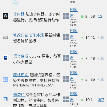
时前
困困
计时器
贴边计时器，多计时
君
8
58
12
器运行，支持结束运行动作
2026-
05-17
18:28
困困
修改只读动作外观
更新时保
君
14
41
<10
留名称和图标
2025-
07-06
22:33
困困
语音合成
quicker原生，恭喜
君
7
48
<10
小米大模型
2026-
03-19
11:48
困困
表格识别
截图识别表格，渲
君
5
36
<10
染为表格样式，支持复制为
2026-
Markdown/HTML/CSV...
05-23
02:02
困困
侧边栏
给任意窗口添加动作
君
10
1
307
侧边栏，丝滑使用，智能匹
15天19
配规则，面板直接拖...