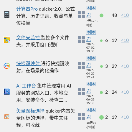
小时前
困困
计算器Pro
quicker2.0：公式
君
48
<10
计算、历史记录、收藏与单
7天17小
位换算
时前
困困
文件夹监控
监控多个文件
君
6
19
<10
夹，并采用窗口通知
2026-
07-02
13:00
困困
快捷键映射
进行快捷键映
君
3
29
<10
射，在场景简化操作
2026-
04-25
19:24
困困
AI 工作台
集中管理常用 AI
君
2
24
<10
服务的网站入口、本地应
2026-
用、安装命令、检查工...
06-23
15:33
困困
矢量图标选择
quicker内置矢
君
2
19
<10
量图标的选择，带中文注
16天19
释，可收藏
小时前