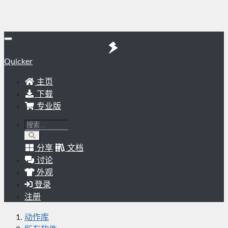
Quicker
主页
下载
专业版
分享
文档
讨论
外观
登录
注册
动作库