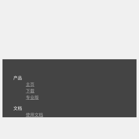
产品
主页
下载
专业版
文档
使用文档
组合动作开发
知识库
版本历史