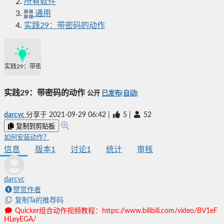
所有软件
通用
实践29：带密码的动作
实践29：带密码的动作
实践29：带密码的动作
公开
已发布(自动)
darcyc
分享于
2021-09-29 06:42
|
5
|
52
复制到剪贴板
如何安装动作？
信息
版本
1
讨论
1
统计
审核
darcyc
赞赏作者
复制Ta的推荐码
Quicker组合动作视频教程：https://www.bilibili.com/video/BV1eF
HLeyEGA/