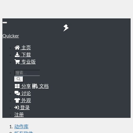
Quicker
主页
下载
专业版
分享
文档
讨论
外观
登录
注册
动作库