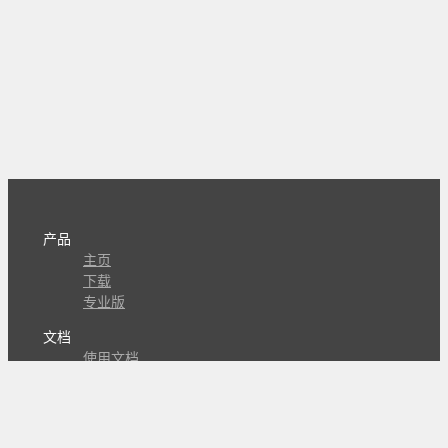
产品
主页
下载
专业版
文档
使用文档
组合动作开发
知识库
版本历史
瓜皮学堂