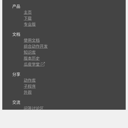
产品
主页
下载
专业版
文档
使用文档
组合动作开发
知识库
版本历史
瓜皮学堂
分享
动作库
子程序
外观
交流
问答讨论区
Github Issues
QQ群