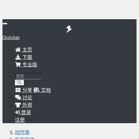
Quicker
主页
下载
专业版
分享
文档
讨论
外观
登录
注册
动作库