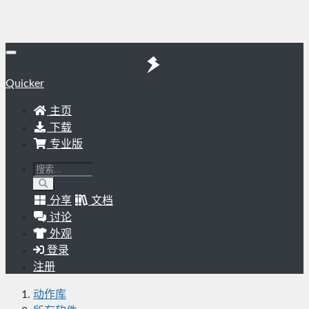
Quicker
主页
下载
专业版
分享
文档
讨论
外观
登录
注册
动作库