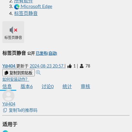
所有软件
Microsoft Edge
标签页静音
标签页静音
标签页静音
公开
已发布(自动)
Y@404
更新于
2024-08-23 20:57
|
1
|
78
复制到剪贴板
如何安装动作？
信息
版本
6
讨论
0
统计
审核
Y@404
复制Ta的推荐码
适用于