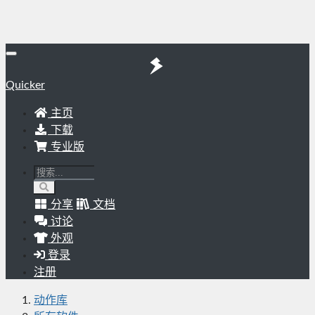
Quicker
主页
下载
专业版
分享
文档
讨论
外观
登录
注册
动作库