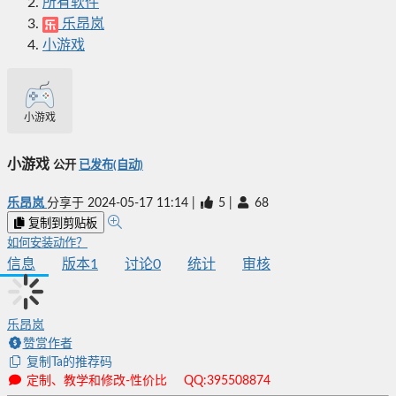
所有软件
乐昂岚
小游戏
小游戏
小游戏
公开
已发布(自动)
乐昂岚
分享于
2024-05-17 11:14
|
5
|
68
复制到剪贴板
如何安装动作？
信息
版本
1
讨论
0
统计
审核
乐昂岚
赞赏作者
复制Ta的推荐码
定制、教学和修改-性价比 QQ:395508874