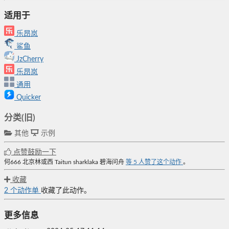
适用于
乐昂岚
鲨鱼
JzCherry
乐昂岚
通用
Quicker
分类(旧)
其他
示例
点赞鼓励一下
何666
北京林或西
Taitun
sharklaka
碧海问舟
等
5
人赞了这个动作
。
收藏
2
个动作单
收藏了此动作。
更多信息