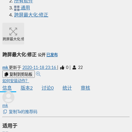
所有软件
通用
跨屏最大化:修正
跨屏最大化:修正
跨屏最大化:修正
公开
已发布
mk
更新于
2020-11-18 23:16
|
0
|
22
复制到剪贴板
如何安装动作？
信息
版本
2
讨论
0
统计
审核
mk
复制Ta的推荐码
适用于