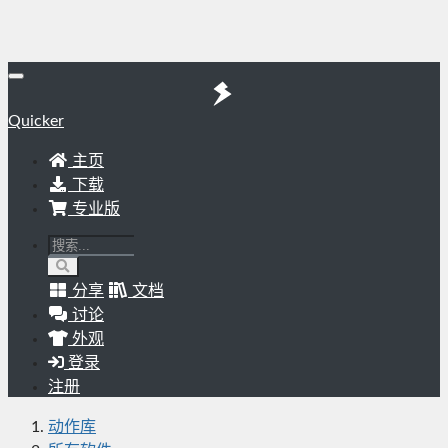
Quicker
主页
下载
专业版
分享
文档
讨论
外观
登录
注册
动作库