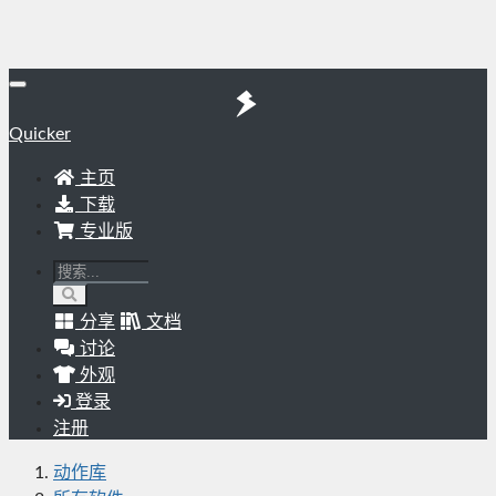
Quicker
主页
下载
专业版
分享
文档
讨论
外观
登录
注册
动作库