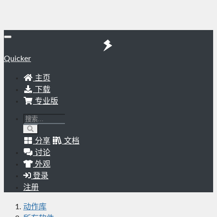
Quicker
主页
下载
专业版
分享
文档
讨论
外观
登录
注册
动作库