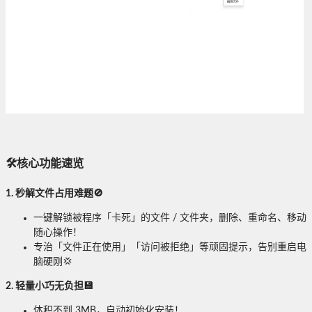
🛠️核心功能速览
1. 秒解文件占用难题🚫
一键解锁被程序「卡死」的文件 / 文件夹，删除、重命名、移动
随心操作！
专治「文件正在使用」「访问被拒绝」等顽固提示，告别重启电
脑硬刚💢
2. 轻量小巧无负担💾
体积不到 3MB，自动初始化安装！