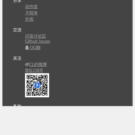
分享
动作库
子程序
外观
交流
问答讨论区
Github Issues
QQ群
关注
CL的微博
微信订阅号
条款
隐私政策
报告不良信息
Copyright © 北京立迩合讯科技有限公司
•
京ICP备