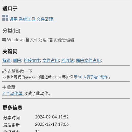
适用于
通用
系统工具
文件清理
分类(旧)
Windows
文件处理
资源管理器
关键词
解锁
;
删除
;
粉碎文件
;
文件占用
;
回收站
;
解除文件占用
;
点赞鼓励一下
PZ学上网
闫的quicker
得唇进齿
CHL~
韩帅恒
等
18
人赞了这个动作
。
收藏
2
个动作单
收藏了此动作。
更多信息
2024-09-04 11:52
分享时间
2025-12-17 17:06
最后更新