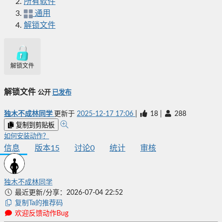
所有软件
通用
解锁文件
解锁文件
解锁文件
公开
已发布
独木不成林同学
更新于
2025-12-17 17:06
|
18
|
288
复制到剪贴板
如何安装动作？
信息
版本
15
讨论
0
统计
审核
独木不成林同学
最近更新/分享：2026-07-04 22:52
复制Ta的推荐码
欢迎反馈动作Bug