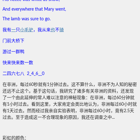
And everywhere that Mary went,
The lamb was sure to go.
我有
一
只
小毛驴
，我从来
也
不
骑
门前大桥下
游过一群鸭
快来快来数一数
二四六七八 2_4_6__0
在非洲，每过60秒就有1分钟过去。这不算什么，非洲不为人知的秘密
还远不止这个。基于这句话，我研究了诸多有关非洲的资料，还发现
了一个由此延伸的常人难以注意的神秘现象：在非洲，每过60分钟就
有1小时过去。看到这里，大家肯定会类比地认为，非洲每过60小时就
有1天过去。然而经过我亲自实验表明，非洲每过60小时，竟有2.5天
过去。至于造成这一不合理现象的原因，我还在调查之中...
彩虹的颜色：