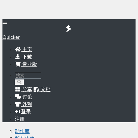
Quicker
主页
下载
专业版
分享
文档
讨论
外观
登录
注册
动作库