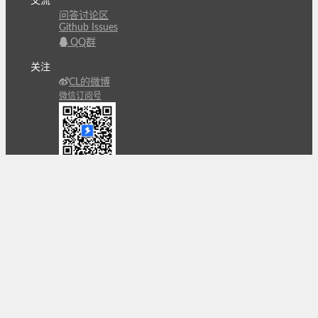
交流
问答讨论区
Github Issues
QQ群
关注
CL的微博
微信订阅号
条款
隐私政策
报告不良信息
Copyright © 北京立迩合讯科技有限公司
•
京ICP备
09022189号-8
•
京公网安备 11010502053266号
自动