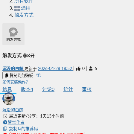
所有软件
通用
触发方式
触发方式
触发方式
非公开
沉没的白鲸
更新于
2026-04-28 18:52
|
0
|
6
复制到剪贴板
如何安装动作？
信息
版本
4
讨论
0
统计
审核
沉没的白鲸
最近更新/分享：1天13小时前
赞赏作者
复制Ta的推荐码