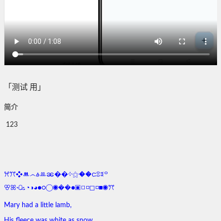
「测试 用」
简介
123
ꕮꔫ❖ꔚ෴
ፅꔛၼ��᠅⚝��ꮸꈯ꒺꒪
ꕢꕤꘐ
◔◑◕●○◯◉��●
▣◻◽◻◽■◉
ꔫ
Mary had a little lamb,
His fleece was white as snow,