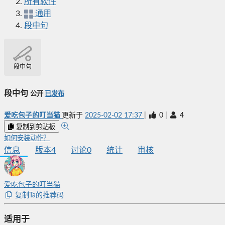
所有软件
通用
段中句
段中句
段中句
公开
已发布
爱吃包子的叮当猫
更新于
2025-02-02 17:37
|
0
|
4
复制到剪贴板
如何安装动作？
信息
版本
4
讨论
0
统计
审核
爱吃包子的叮当猫
复制Ta的推荐码
适用于