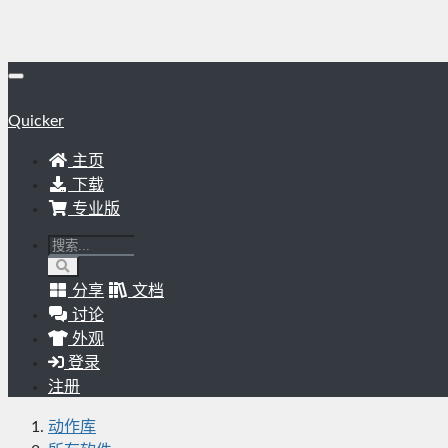
Quicker
主页
下载
专业版
分享
文档
讨论
外观
登录
注册
动作库