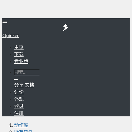
Quicker
主页
下载
专业版
分享
文档
讨论
外观
登录
注册
动作库