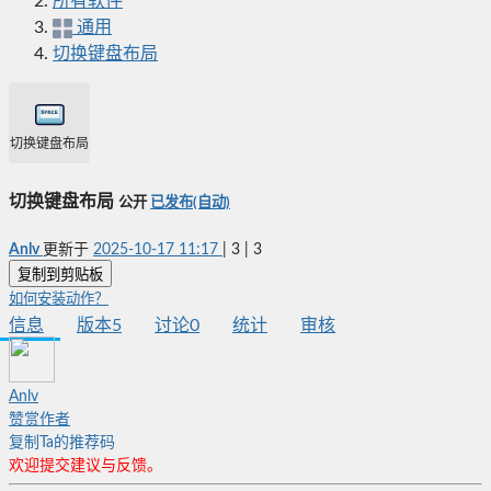
所有软件
通用
切换键盘布局
切换键盘布局
切换键盘布局
公开
已发布(自动)
Anlv
更新于
2025-10-17 11:17
|
3
|
3
复制到剪贴板
如何安装动作？
信息
版本
5
讨论
0
统计
审核
Anlv
赞赏作者
复制Ta的推荐码
欢迎提交建议与反馈。