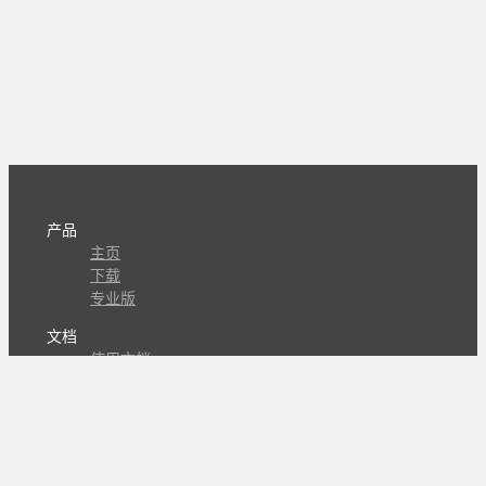
产品
主页
下载
专业版
文档
使用文档
组合动作开发
知识库
版本历史
瓜皮学堂