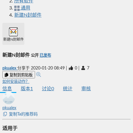
所有软件
通用
新建N封邮件
新建N封邮件
新建N封邮件
公开
已发布
pkualex
分享于
2020-01-20 08:49
|
0
|
7
复制到剪贴板
如何安装动作？
信息
版本
1
讨论
0
统计
审核
pkualex
复制Ta的推荐码
适用于