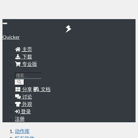
Quicker
主页
下载
专业版
分享
文档
讨论
外观
登录
注册
动作库