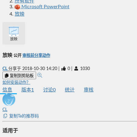
所有软件
Microsoft PowerPoint
放映
放映
放映
公开
审核前分享动作
CL
分享于
2018-10-30 14:20
|
0
|
1030
复制到剪贴板
如何安装动作？
信息
版本
1
讨论
0
统计
审核
CL
复制Ta的推荐码
适用于