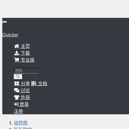
Quicker
主页
下载
专业版
分享
文档
讨论
外观
登录
注册
动作库