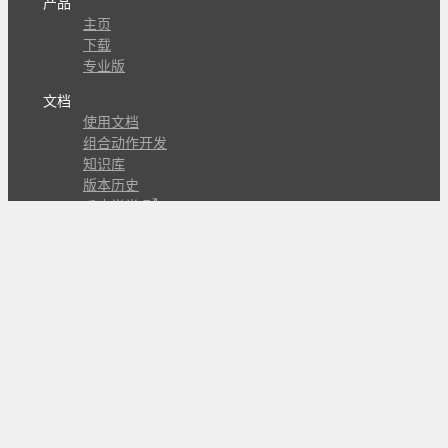
产品
主页
下载
专业版
文档
使用文档
组合动作开发
知识库
版本历史
瓜皮学堂
分享
动作库
子程序
外观
交流
问答讨论区
Github Issues
QQ群
关注