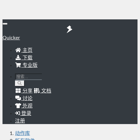
Quicker
主页
下载
专业版
分享
文档
讨论
外观
登录
注册
动作库