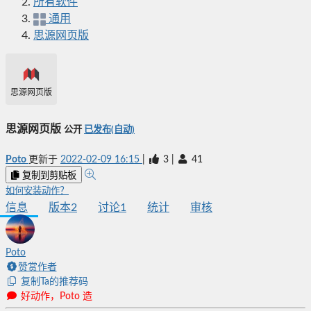
所有软件
通用
思源网页版
思源网页版
思源网页版
公开
已发布(自动)
Poto
更新于
2022-02-09 16:15
|
3
|
41
复制到剪贴板
如何安装动作？
信息
版本
2
讨论
1
统计
审核
Poto
赞赏作者
复制Ta的推荐码
好动作，Poto 造