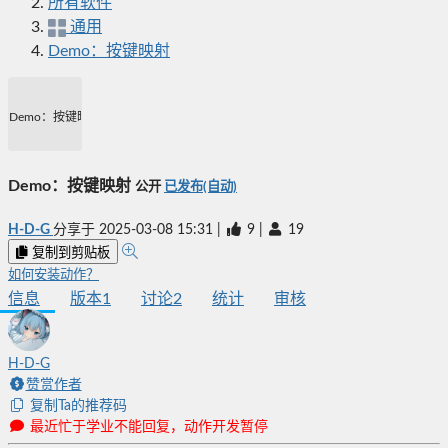
所有软件
通用
Demo：按键映射
Demo：按键映射
Demo：按键映射
公开
已发布(自动)
H-D-G
分享于
2025-03-08 15:31
|
9
|
19
复制到剪贴板
如何安装动作？
信息
版本
1
讨论
2
统计
审核
H-D-G
赞赏作者
复制Ta的推荐码
最近忙于学业不能回复，动作开发暂停