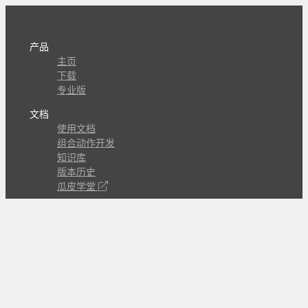
产品
主页
下载
专业版
文档
使用文档
组合动作开发
知识库
版本历史
瓜皮学堂
分享
动作库
子程序
外观
交流
问答讨论区
Github Issues