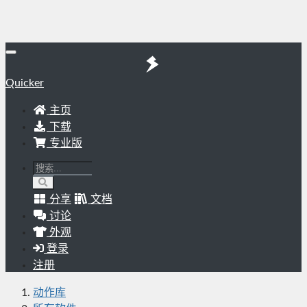
Quicker
主页
下载
专业版
分享
文档
讨论
外观
登录
注册
动作库