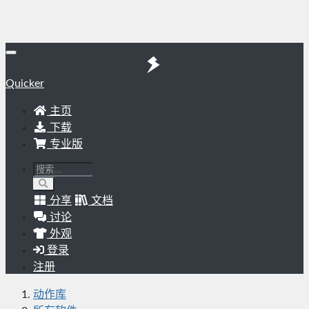
Quicker
主页
下载
专业版
分享
文档
讨论
外观
登录
注册
动作库