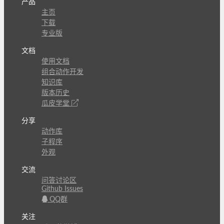
产品
主页
下载
专业版
文档
使用文档
组合动作开发
知识库
版本历史
瓜皮学堂
分享
动作库
子程序
外观
交流
问答讨论区
Github Issues
QQ群
关注