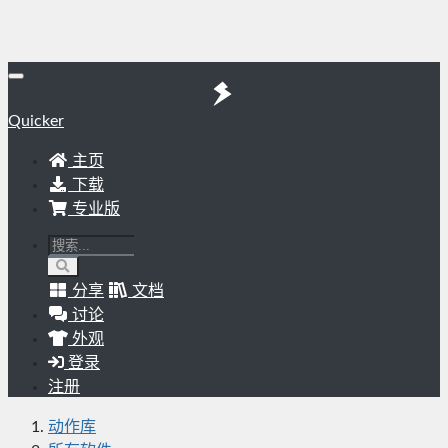
Quicker
主页
下载
专业版
分享
文档
讨论
外观
登录
注册
动作库