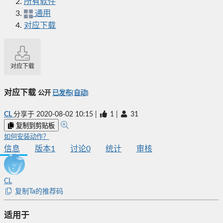
所有软件
通用
对应下载
对应下载
对应下载
公开
已发布(自动)
CL
分享于
2020-08-02 10:15
|
1
|
31
复制到剪贴板
如何安装动作？
信息
版本
1
讨论
0
统计
审核
CL
复制Ta的推荐码
适用于