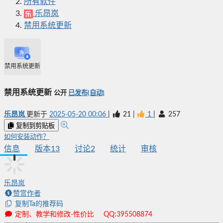
所有软件
乐昂岚
禁用系统更新
禁用系统更新
禁用系统更新
公开
已发布(自动)
乐昂岚
更新于
2025-05-20 00:06
|
21
|
1
|
257
复制到剪贴板
如何安装动作？
信息
版本
13
讨论
2
统计
审核
乐昂岚
赞赏作者
复制Ta的推荐码
定制、教学和修改-性价比 QQ:395508874