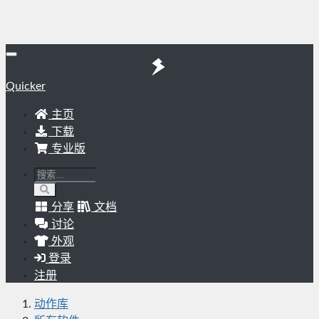
Quicker
主页
下载
专业版
分享
文档
讨论
外观
登录
注册
动作库