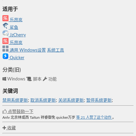
适用于
乐昂岚
鲨鱼
JzCherry
乐昂岚
通用
Windows设置
系统工具
Quicker
分类(旧)
Windows
脚本
功能
关键词
禁用系统更新
;
取消系统更新
;
关闭系统更新
;
暂停系统更新
;
点赞鼓励一下
Anlv
北京林或西
Taitun
祥睿御免
quicker万岁
等
21
人赞了这个动作
。
收藏