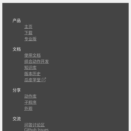
产品
主页
下载
专业版
文档
使用文档
组合动作开发
知识库
版本历史
瓜皮学堂
分享
动作库
子程序
外观
交流
问答讨论区
Github Issues