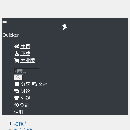
Quicker
主页
下载
专业版
分享
文档
讨论
外观
登录
注册
动作库