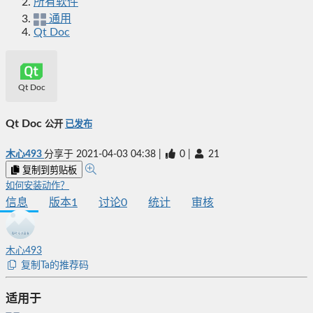
所有软件
通用
Qt Doc
Qt Doc
Qt Doc
公开
已发布
木心493
分享于
2021-04-03 04:38
|
0
|
21
复制到剪贴板
如何安装动作？
信息
版本
1
讨论
0
统计
审核
木心493
复制Ta的推荐码
适用于