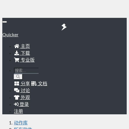
Quicker
主页
下载
专业版
分享
文档
讨论
外观
登录
注册
动作库