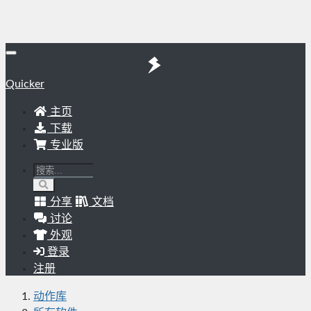
Quicker
主页
下载
专业版
分享
文档
讨论
外观
登录
注册
动作库