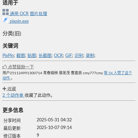
适用于
通用
OCR
图片处理
pixpin.exe
分类(旧)
关键词
PixPin
;
截图
;
贴图
;
长截图
;
OCR
;
GIF
;
识别
;
录制
;
点赞鼓励一下
用户251124991300714
青春插秧
骆发茂
曹嘉辰
cmy777cmy
等
54
人赞了这个
动作
。
收藏
2
个动作单
收藏了此动作。
更多信息
2025-05-31 04:32
分享时间
2025-10-07 09:14
最后更新
9
修订版本