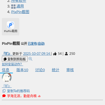
所有软件
通用
PixPin截图
PixPin截图
PixPin截图
公开
已发布(自动)
『扪』
更新于
2025-10-07 09:14
|
54
|
250
复制到剪贴板
如何安装动作？
信息
版本
10
讨论
0
统计
审核
『扪』
复制Ta的推荐码
学海无涯，勤是舟楫 🚣