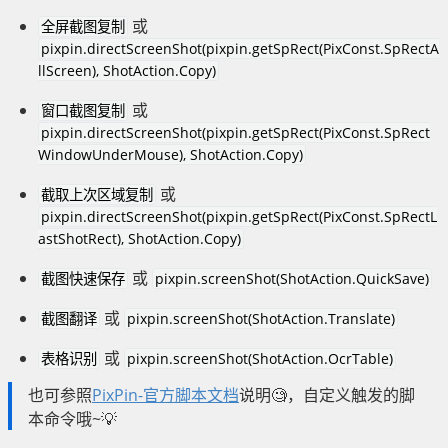
或
全屏截图复制
pixpin.directScreenShot(pixpin.getSpRect(PixConst.SpRectA
llScreen), ShotAction.Copy)
或
窗口截图复制
pixpin.directScreenShot(pixpin.getSpRect(PixConst.SpRect
WindowUnderMouse), ShotAction.Copy)
或
截取上次区域复制
pixpin.directScreenShot(pixpin.getSpRect(PixConst.SpRectL
astShotRect), ShotAction.Copy)
或
截图快速保存
pixpin.screenShot(ShotAction.QuickSave)
或
截图翻译
pixpin.screenShot(ShotAction.Translate)
或
表格识别
pixpin.screenShot(ShotAction.OcrTable)
也可参照
PixPin-官方脚本文档
说明🧐，自定义触发的脚
本命令哦~💡